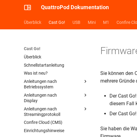
QuattroPod Dokumentation
Überblick
Cast Go!
USB
Mini
M1
Confire Cl
Firmware
Cast Go!
Überblick
Schnellstartanleitung
Sie können den Ca
Was ist neu?
mehrere Gründe 
Anleitungen nach
Betriebssystem
Anleitungen nach
Anleitung: Windows
Der Cast Go! 
Display
diesem Fall
Anleitung: Android
Anleitungen nach
Anleitung: Projektor
Anleitung: iOS
Der Cast Go! 
Streamingprotokoll
Anleitung: Large Display
Anleitung: macOS
Confire Cloud (CMS)
Anleitung: AirPlay
Anleitung: Linux
Sie haben die Wa
Einrichtungshinweise
Anleitung: Google Cast
Firmware.