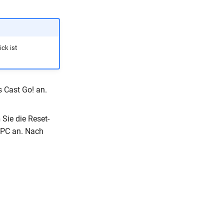
ck ist
 Cast Go! an.
n
Sie die Reset-
 PC an. Nach