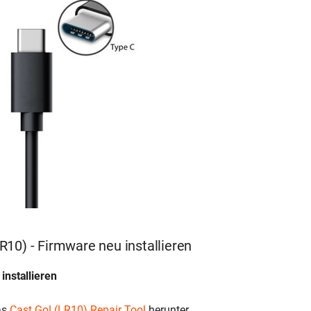
10) - Firmware neu installieren
installieren
as
Cast Go! (LR10) Repair Tool
herunter.