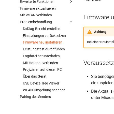
Erweiterte Funktionen
Anleitung: Miracast
Firmware aktualisieren
Captive Portal
Mit WLAN verbinden
Dynamisches Hintergrundbild
Firmware ü
Problembehandlung
Erweiterte Einstellungen
Konferenzsteuerung
DxDiag-Bericht erstellen
Achtung
Monitor-Modus
Einstellungen zurücksetzen
Bei einer Neuinsta
Sicherheitscodes
Firmware neu installieren
Leistungstest durchführen
Logdatei herunterladen
Vorausset
Mit Hotspot verbinden
Projizieren auf diesen PC
Sie benötig
Über das Gerät
einzuspielen
USB Device Tree Viewer
WLAN-Umgebung scannen
Die Aktualis
Pairing des Senders
unter Micro