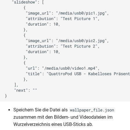
   "slideshow": [

        {

         "image_url": "/media/usb0/pic1.jpg",

         "attribution": "Test Picture 1",

         "duration": 10,

        },

        {

         "image_url": "/media/usb0/pic2.jpg",

         "attribution": "Test Picture 2",

         "duration": 10,

        },

        {

         "url": "/media/usb0/video1.mp4",

         "title": "QuattroPod USB - Kabelloses Präsent
        },                 

    ],

    "next": ""

Speichern Sie die Datei als
wallpaper_file.json
zusammen mit den Bildern- und Videodateien im
Wurzelverzeichnis eines USB-Sticks ab.