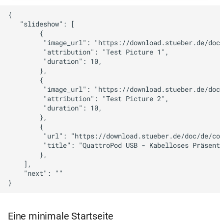
{

   "slideshow": [

        {

         "image_url": "https://download.stueber.de/doc
         "attribution": "Test Picture 1",

         "duration": 10,

        },

        {

         "image_url": "https://download.stueber.de/doc
         "attribution": "Test Picture 2",

         "duration": 10,

        },

        {

         "url": "https://download.stueber.de/doc/de/co
         "title": "QuattroPod USB - Kabelloses Präsent
        },                 

    ],

    "next": ""

Eine minimale Startseite