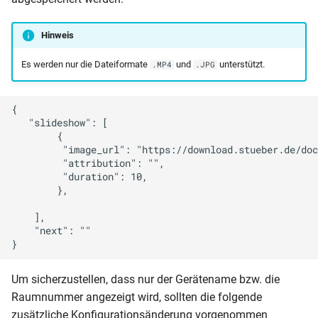
Hinweis
Es werden nur die Dateiformate
und
unterstützt.
.MP4
.JPG
{

   "slideshow": [

        {

         "image_url": "https://download.stueber.de/doc
         "attribution": "",

         "duration": 10,

        },

    ],

    "next": ""

Um sicherzustellen, dass nur der Gerätename bzw. die
Raumnummer angezeigt wird, sollten die folgende
zusätzliche Konfigurationsänderung vorgenommen