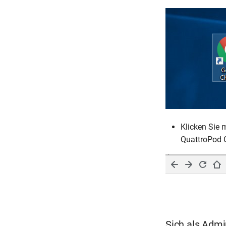
Klicken Sie 
QuattroPod G
Sich als Adm