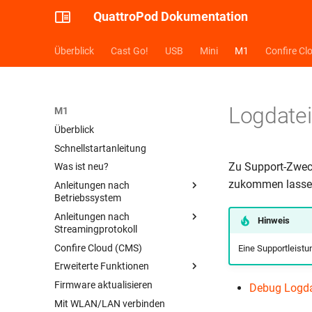
QuattroPod Dokumentation
Überblick
Cast Go!
USB
Mini
M1
Confire Cl
Logdatei
M1
Überblick
Schnellstartanleitung
Zu Support-Zweck
Was ist neu?
zukommen lassen.
Anleitungen nach
Betriebssystem
Anleitungen nach
Anleitung: Windows
Hinweis
Streamingprotokoll
Anleitung: Android
Confire Cloud (CMS)
Anleitung: AirPlay
Eine Supportleistun
Anleitung: iOS
Erweiterte Funktionen
Anleitung: Google Cast
Anleitung: macOS
Firmware aktualisieren
Anleitung: Miracast
AirView
Debug Logda
Anleitung: Linux
Mit WLAN/LAN verbinden
Captive Portal