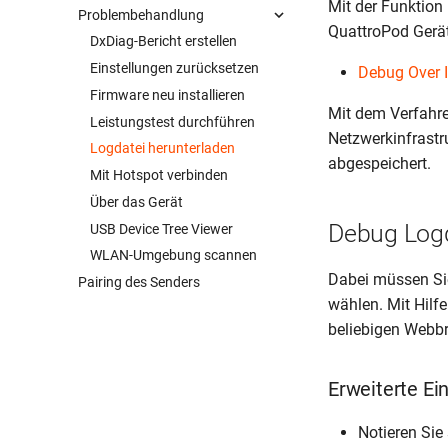
Mit der Funktion
Problembehandlung
Dynamisches Hintergrundbild
QuattroPod Gerät
Erweiterte Einstellungen
DxDiag-Bericht erstellen
Festgelegter Host
Einstellungen zurücksetzen
Debug Over 
Konferenzsteuerung
Firmware neu installieren
Mit dem Verfahr
Monitor-Modus
Leistungstest durchführen
Netzwerkinfrastr
Multicast
Logdatei herunterladen
abgespeichert.
Sender bedienen
Mit Hotspot verbinden
Sicherheitscodes
Über das Gerät
Debug Logd
Touch-Back-Funktion
USB Device Tree Viewer
WLAN-Umgebung scannen
Dabei müssen Si
Pairing des Senders
wählen. Mit Hilf
beliebigen Webbr
Erweiterte Ei
Notieren Sie 