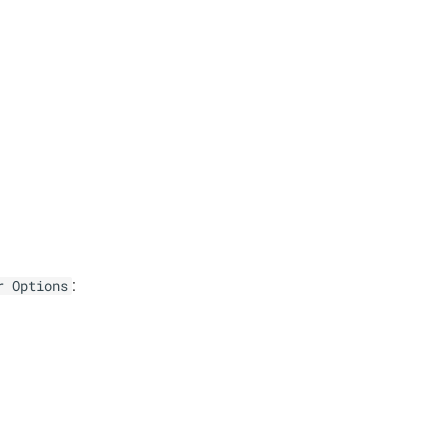
:
r Options