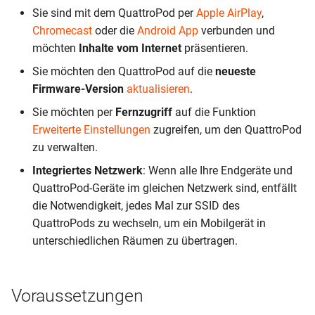
Streamingprotokoll
Streamingprotokoll
i
Sie sind mit dem QuattroPod per
Apple AirPlay
,
Sich als Admin anmelden
Erweiterte Funktionen
Erweiterte Funktionen
Erweiterte Funktionen
Erweiterte Funktionen
Multicast
Über das Gerät
Über das Gerät
Multicast
Über das Gerät
Multicast
USB Device Tree Viewer
Chromecast
oder die
Android App
verbunden und
t
Confire Cloud (CMS)
Confire Cloud (CMS)
möchten
Inhalte vom Internet
präsentieren.
Networkeinstellungen
Firmware aktualisieren
Firmware aktualisieren
Firmware aktualisieren
Firmware aktualisieren
Sender bedienen
USB Device Tree Viewer
USB Device Tree Viewer
Sender bedienen
USB Device Tree Viewer
Sender bedienen
WLAN-Umgebung scannen
i
auswählen
Sie möchten den QuattroPod auf die
neueste
Einrichtungshinweise
Einrichtungshinweise
a
Firmware-Version
aktualisieren
.
Mit WLAN/LAN verbinden
Mit WLAN/LAN verbinden
Mit WLAN/LAN verbinden
Mit WLAN verbinden
Sicherheitscodes
WLAN-Umgebung scannen
WLAN-Umgebung scannen
Sicherheitscodes
WLAN-Umgebung scannen
Sicherheitscodes
Mit LAN verbinden
Erweiterte Funktionen
Erweiterte Funktionen
l
Sie möchten per
Fernzugriff
auf die Funktion
Problembehandlung
Problembehandlung
Problembehandlung
Problembehandlung
Touch-Back-Funktion
SoftAP deaktivieren
Touch-Back-Funktion
Erweiterte Einstellungen
zugreifen, um den QuattroPod
i
Problembehandlung
Firmware aktualisieren
Firmware aktualisieren
zu verwalten.
Pairing des Senders
Pairing des Senders
Pairing des Senders
Pairing des Senders
Touch-Back-Funktion
s
Integriertes Netzwerk
: Wenn alle Ihre Endgeräte und
Mein 5GHz-WLAN lässt sich
Mit WLAN verbinden
Mit WLAN/LAN verbinden
i
QuattroPod-Geräte im gleichen Netzwerk sind, entfällt
nicht verbinden
die Notwendigkeit, jedes Mal zur SSID des
Problembehandlung
Problembehandlung
e
QuattroPods zu wechseln, um ein Mobilgerät in
WLAN-Signalstärke
r
unterschiedlichen Räumen zu übertragen.
Pairing des Senders
Pairing des Senders
Vom WLAN trennen
t
Voraussetzungen
Erweiterte Einstellungen
öffnen