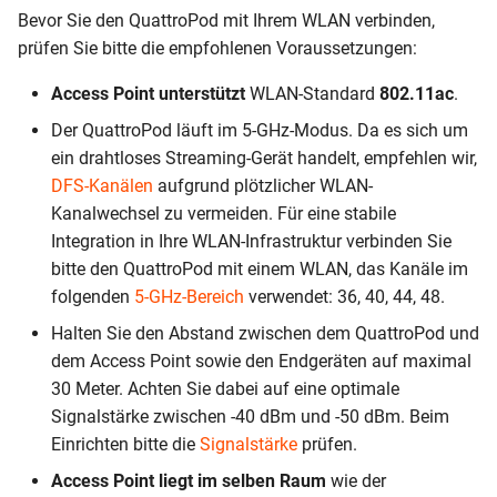
Bevor Sie den QuattroPod mit Ihrem WLAN verbinden,
prüfen Sie bitte die empfohlenen Voraussetzungen:
Sich als Admin anmelden
Access Point unterstützt
WLAN-Standard
802.11ac
.
WLAN vergessen
Der QuattroPod läuft im 5-GHz-Modus. Da es sich um
ein drahtloses Streaming-Gerät handelt, empfehlen wir,
DFS-Kanälen
aufgrund plötzlicher WLAN-
Kanalwechsel zu vermeiden. Für eine stabile
Integration in Ihre WLAN-Infrastruktur verbinden Sie
bitte den QuattroPod mit einem WLAN, das Kanäle im
folgenden
5-GHz-Bereich
verwendet: 36, 40, 44, 48.
Halten Sie den Abstand zwischen dem QuattroPod und
dem Access Point sowie den Endgeräten auf maximal
30 Meter. Achten Sie dabei auf eine optimale
Signalstärke zwischen -40 dBm und -50 dBm. Beim
Einrichten bitte die
Signalstärke
prüfen.
Access Point liegt im selben Raum
wie der