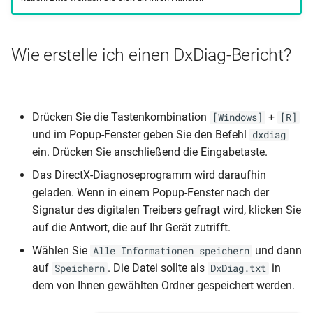
Streamingprotokoll
Streamingprotokoll
i
Erweiterte Funktionen
Erweiterte Funktionen
Erweiterte Funktionen
Erweiterte Funktionen
Multicast
Über das Gerät
Multicast
Über das Gerät
Multicast
USB Device Tree Viewer
t
Confire Cloud (CMS)
Confire Cloud (CMS)
Wie erstelle ich einen DxDiag-Bericht?
Firmware aktualisieren
Firmware aktualisieren
Firmware aktualisieren
Firmware aktualisieren
Sender bedienen
USB Device Tree Viewer
Sender bedienen
USB Device Tree Viewer
Sender bedienen
WLAN-Umgebung scannen
i
Einrichtungshinweise
Einrichtungshinweise
a
Mit WLAN/LAN verbinden
Mit WLAN/LAN verbinden
Mit WLAN/LAN verbinden
Mit WLAN verbinden
Sicherheitscodes
WLAN-Umgebung scannen
Sicherheitscodes
WLAN-Umgebung scannen
Sicherheitscodes
Erweiterte Funktionen
Erweiterte Funktionen
l
Drücken Sie die Tastenkombination
+
[Windows]
[R]
Problembehandlung
Problembehandlung
Problembehandlung
Problembehandlung
Touch-Back-Funktion
SoftAP deaktivieren
Touch-Back-Funktion
und im Popup-Fenster geben Sie den Befehl
dxdiag
i
Firmware aktualisieren
Firmware aktualisieren
ein. Drücken Sie anschließend die Eingabetaste.
Pairing des Senders
Pairing des Senders
Pairing des Senders
Pairing des Senders
Touch-Back-Funktion
s
Mit WLAN verbinden
Mit WLAN/LAN verbinden
Das DirectX-Diagnoseprogramm wird daraufhin
i
geladen. Wenn in einem Popup-Fenster nach der
Problembehandlung
Problembehandlung
Signatur des digitalen Treibers gefragt wird, klicken Sie
e
auf die Antwort, die auf Ihr Gerät zutrifft.
r
Pairing des Senders
Pairing des Senders
Wählen Sie
und dann
Alle Informationen speichern
t
auf
. Die Datei sollte als
in
Speichern
DxDiag.txt
dem von Ihnen gewählten Ordner gespeichert werden.