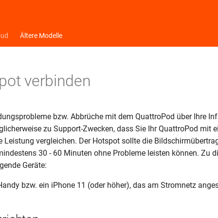
oud
Ältere Modelle
pot verbinden
ndungsprobleme bzw. Abbrüche mit dem QuattroPod über Ihre Inf
öglicherweise zu Support-Zwecken, dass Sie Ihr QuattroPod mit 
e Leistung vergleichen. Der Hotspot sollte die Bildschirmübertra
mindestens 30 - 60 Minuten ohne Probleme leisten können. Zu d
lgende Geräte:
Handy bzw. ein iPhone 11 (oder höher), das am Stromnetz anges