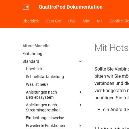
QuattroPod Dokumentation
Überblick
Cast Go!
USB
Mini
M1
Confire Cl
Mit Hots
Ältere Modelle
Einführung
Standard
Sollte Sie Verbi
Überblick
bitten wir Sie m
Schnellstartanleitung
verbinden und di
Was ist neu?
vier Endgeräten 
Anleitungen nach
Betriebssystem
benötigen Sie fo
Anleitungen nach
Anleitung: Windows
ein Android 
Streamingprotokoll
Anleitung: Android
Einrichtungshinweise
Anleitung: AirPlay
Anleitung: iOS
Erweiterte Funktionen
Anleitung: Google Cast
Anleitung: macOS