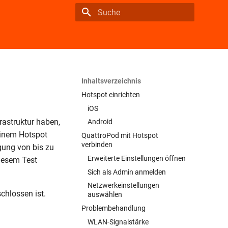
Suche wird initialisiert
Inhaltsverzeichnis
Hotspot einrichten
iOS
rastruktur haben,
Android
einem Hotspot
QuattroPod mit Hotspot
verbinden
gung von bis zu
Erweiterte Einstellungen öffnen
iesem Test
Sich als Admin anmelden
Netzwerkeinstellungen
chlossen ist.
auswählen
Problembehandlung
WLAN-Signalstärke