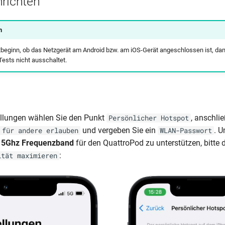
nrichten
n
tbeginn, ob das Netzgerät am Android bzw. am iOS-Gerät angeschlossen ist, dam
ests nicht ausschaltet.
ellungen wählen Sie den Punkt
, anschli
Persönlicher Hotspot
und vergeben Sie ein
. U
 für andere erlauben
WLAN-Passwort
e
5Ghz Frequenzband
für den QuattroPod zu unterstützen, bitte d
:
ität maximieren