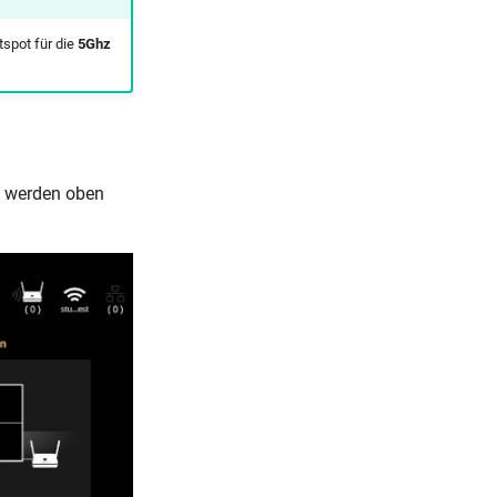
tspot für die
5Ghz
n werden oben