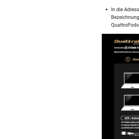
In die Adres
Bezeichnun
QuattroPods 