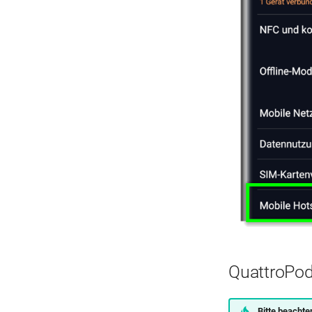
QuattroPod
Bitte beachte