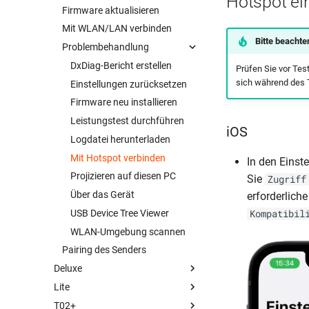
Hotspot ei
Firmware aktualisieren
Anleitung: Miracast
AirView
Anleitung: Linux
Mit WLAN/LAN verbinden
Captive Portal
Bitte beachte
Problembehandlung
Dynamisches Hintergrundbild
Erweiterte Einstellungen
DxDiag-Bericht erstellen
Prüfen Sie vor Tes
sich während des T
Festgelegter Host
Einstellungen zurücksetzen
Konferenzsteuerung
Firmware neu installieren
Monitor-Modus
Leistungstest durchführen
iOS
Multicast
Logdatei herunterladen
Sicherheitscodes
Mit Hotspot verbinden
In den Einst
Sender bedienen
Projizieren auf diesen PC
Sie
Zugriff
Touch-Back-Funktion
Über das Gerät
erforderlich
USB Device Tree Viewer
Kompatibil
WLAN-Umgebung scannen
Pairing des Senders
Deluxe
Lite
Überblick
T02+
Schnellstartanleitung
Überblick